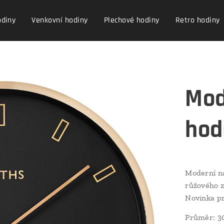
odiny
Venkovní hodiny
Plechové hodiny
Retro hodiny
Mod
hod
Moderní n
růžového z
Novinka pr
Průměr: 3