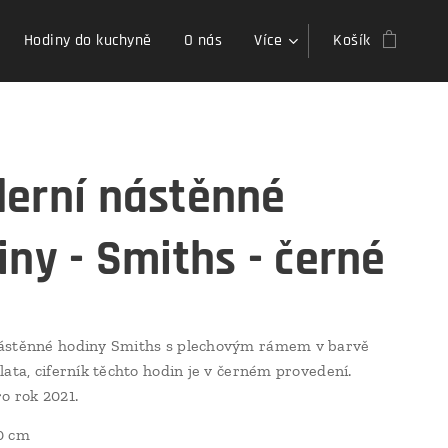
Hodiny do kuchyně
O nás
Více
Košík
erní nástěnné
iny - Smiths - černé
ástěnné hodiny Smiths s plechovým rámem v barvě
lata, ciferník těchto hodin je v černém provedení.
o rok 2021.
0 cm