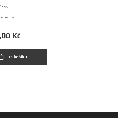
plech
 měsíců
,00
Kč
Do košíku