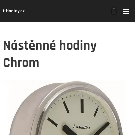
i-Hodiny.cz
Nástěnné hodiny
Chrom