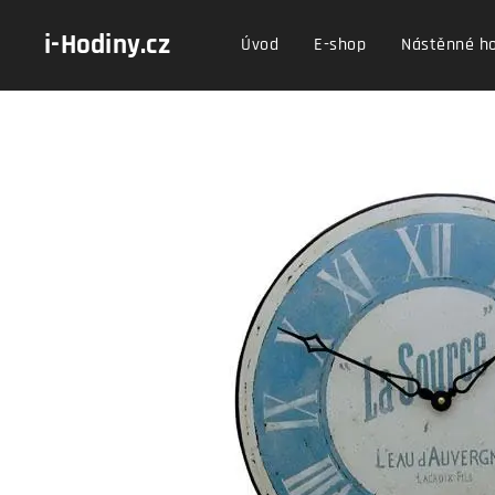
i-Hodiny.cz
Úvod
E-shop
Nástěnné h