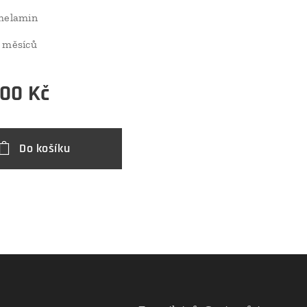
 melamin
 měsíců
,00
Kč
Do košíku