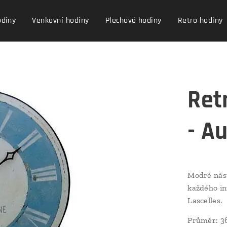
odiny
Venkovní hodiny
Plechové hodiny
Retro hodiny
Ret
- A
Modré nást
každého in
Lascelles.
Průměr: 3