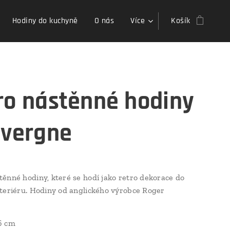
Hodiny do kuchyně
O nás
Více
Košík
ro nástěnné hodiny
uvergne
ěnné hodiny, které se hodí jako retro dekorace do
teriéru. Hodiny od anglického výrobce Roger
6 cm